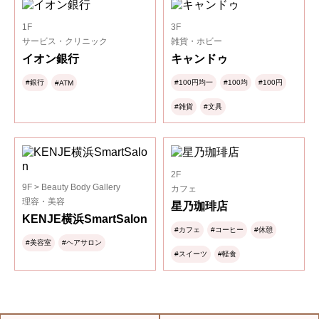
1F
3F
サービス・クリニック
雑貨・ホビー
イオン銀行
キャンドゥ
#銀行
#100円均一
#100均
#100円
#ATM
#雑貨
#文具
2F
9F > Beauty Body Gallery
カフェ
理容・美容
星乃珈琲店
KENJE横浜SmartSalon
#カフェ
#コーヒー
#休憩
#美容室
#ヘアサロン
#スイーツ
#軽食