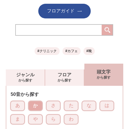
フロアガイド
#クリニック
#カフェ
#靴
頭文字
ジャンル
フロア
から探す
から探す
から探す
50音から探す
あ
か
さ
た
な
は
ま
や
ら
わ