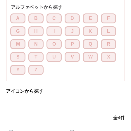
アルファベットから探す
A
B
C
D
E
F
G
H
I
J
K
L
M
N
O
P
Q
R
S
T
U
V
W
X
Y
Z
アイコンから探す
全4件