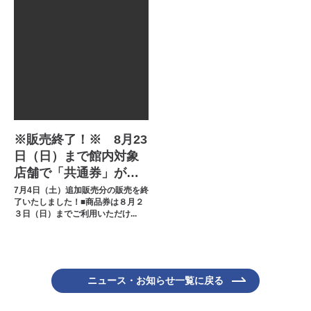
※販売終了！※ 8月23
日（日）まで館内対象
店舗で「共通券」がご
利用可能！「横浜駅西
7月4日（土）追加販売分の販売を終
了いたしました！■商品券は８月２
口商店会連合会【カナ
３日（日）までご利用いただけ...
トク！プレミアム商品
券】」
ニュース・お知らせ一覧に戻る